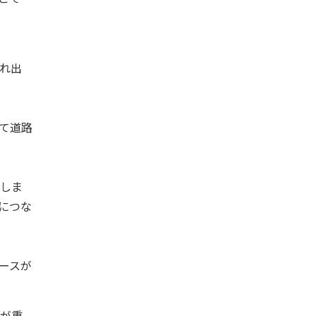
れ出
て道路
しま
につな
ースが
が重