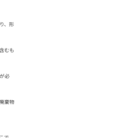
り、形
含むも
が必
廃棄物
こで