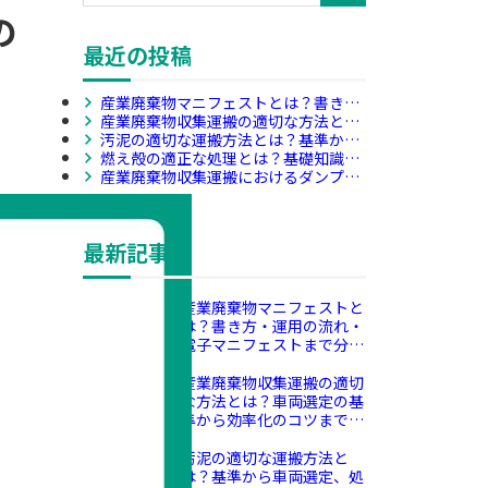
の
最近の投稿
産業廃棄物マニフェストとは？書き
方・運用の流れ・電子マニフェストま
産業廃棄物収集運搬の適切な方法と
で分かりやすく解説
は？車両選定の基準から効率化のコツ
汚泥の適切な運搬方法とは？基準から
まで解説
車両選定、処理の流れまで解説
燃え殻の適正な処理とは？基礎知識か
ら業者選定のポイントまで解説
産業廃棄物収集運搬におけるダンプの
役割とは？種類別の特徴と効率化のポ
イントを解説
最新記事
産業廃棄物マニフェストと
は？書き方・運用の流れ・
電子マニフェストまで分か
りやすく解説
産業廃棄物収集運搬の適切
な方法とは？車両選定の基
準から効率化のコツまで解
説
汚泥の適切な運搬方法と
は？基準から車両選定、処