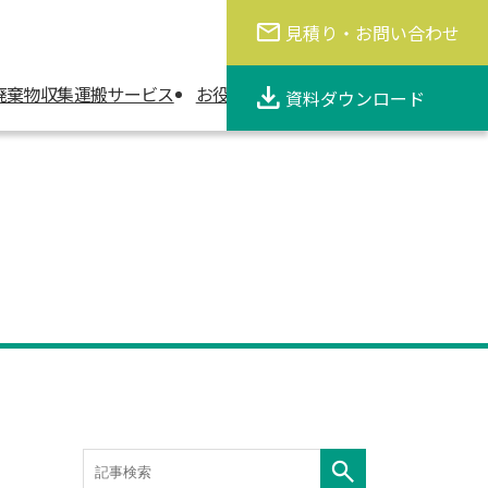
見積り・お問い合わせ
お知らせ
採用情報
廃棄物収集運搬サービス
お役立ち情報/事例紹介
会社情報
資料ダウンロード
会社概要
安心・環境・サービス品質向上
への取り組み
対応エリア/許認可状況