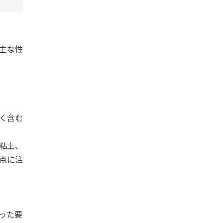
主な性
く含む
粘土、
点に注
った要